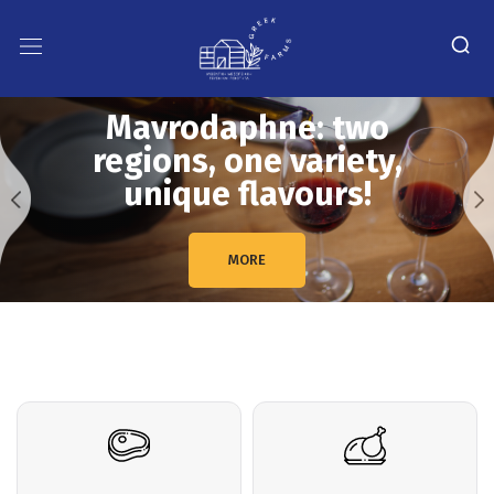
Mavrodaphne: two
regions, one variety,
unique flavours!
MORE