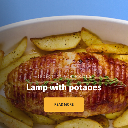
Recipe of the Month
Lamp with potaoes
READ MORE