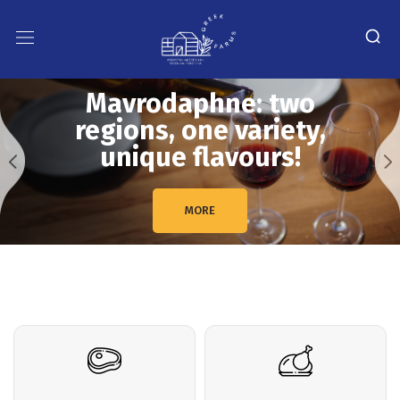
Mavrodaphne: two
regions, one variety,
unique flavours!
MORE