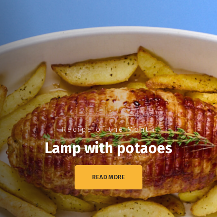
Recipe of the Month
Lamp with potaoes
READ MORE