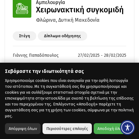
Αμπελουργία
Χειρωνακτική συγκομιδή
Φλώρινα, Δυτική Μακεδονία
Στέγη
Δίπλωμα οδήγησης
Γιάννης Παπαδόπουλος
27/02/2025 - 28/02/2025
Σεβόμαστε την ιδιωτικότητά σας
Χρησιμοποιούμε cookies που είναι αναγκαία για την ορθή λειτουργία
του ιστότοπου. Με τη συγκατάθεσή σας θα χρησιμοποιήσουμε και
Αμπελουργία
cookies για να συλλέξουμε στατιστικά στοιχεία σχετικά με την
Χειρωνακτική συγκομιδή
επισκεψιμότητα στην ιστοσελίδα με σκοπό τη βελτίωση της επίδοσης
και του περιεχομένου της. Επιλέγοντας «Αποδοχή» παρέχετε τη
Φλώρινα, Δυτική Μακεδονία
συγκατάθεση σας για τη χρήση των cookies, σύμφωνα με την πολιτική
μας.
Στέγη
Δίπλωμα οδήγησης
Απόρριψη όλων
Περισσότερες επιλογές
Αποδοχή όλων