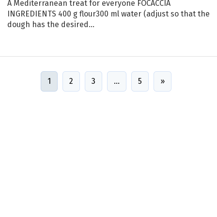
A Mediterranean treat for everyone FOCACCIA
INGREDIENTS 400 g flour300 ml water (adjust so that the
dough has the desired…
1
2
3
…
5
»