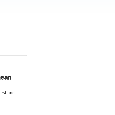
nean
iest and