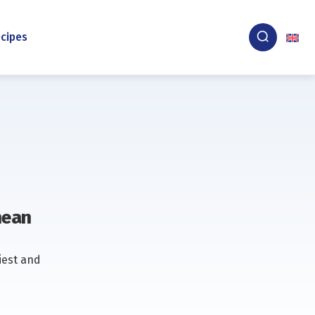
cipes
nean
iest and