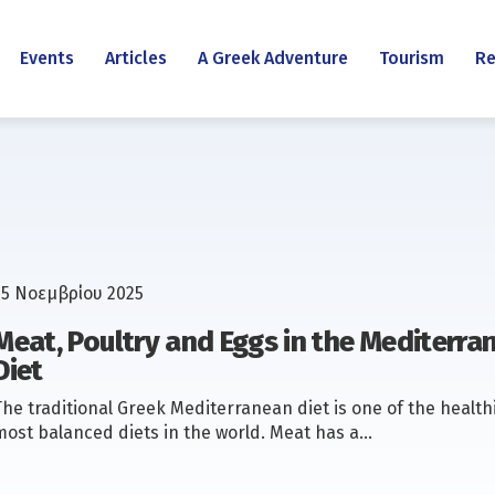
Events
Articles
A Greek Adventure
Tourism
Re
25 Νοεμβρίου 2025
Meat, Poultry and Eggs in the Mediterra
Diet
The traditional Greek Mediterranean diet is one of the health
most balanced diets in the world. Meat has a…