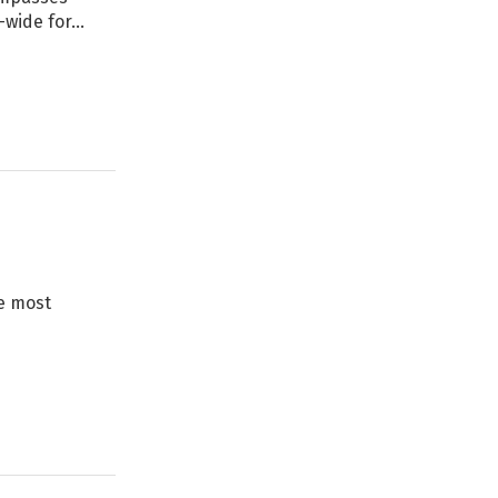
-wide for…
he most