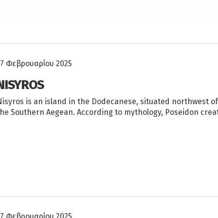
17 Φεβρουαρίου 2025
NISYROS
Nisyros is an island in the Dodecanese, situated northwest o
the Southern Aegean. According to mythology, Poseidon cre
17 Φεβρουαρίου 2025