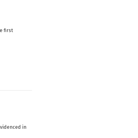
 first
 evidenced in