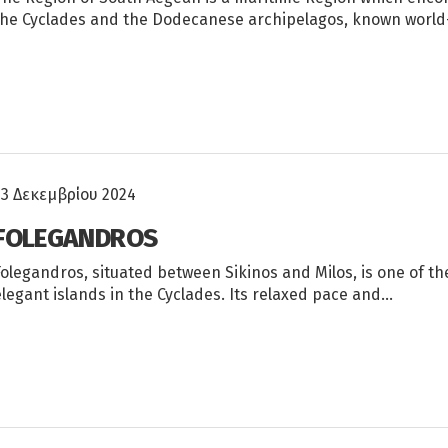
the Cyclades and the Dodecanese archipelagos, known world
23 Δεκεμβρίου 2024
FOLEGANDROS
Folegandros, situated between Sikinos and Milos, is one of t
elegant islands in the Cyclades. Its relaxed pace and…