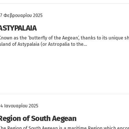
17 Φεβρουαρίου 2025
ASTYPALAIA
Known as the ‘butterfly of the Aegean’, thanks to its unique s
island of Astypalaia (or Astropalia to the…
24 Ιανουαρίου 2025
Region of South Aegean
The Region of South Aegean is a maritime Region which enc