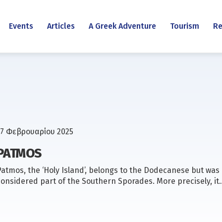
Events
Articles
A Greek Adventure
Tourism
Re
17 Φεβρουαρίου 2025
PATMOS
Patmos, the ‘Holy Island’, belongs to the Dodecanese but was
considered part of the Southern Sporades. More precisely, it