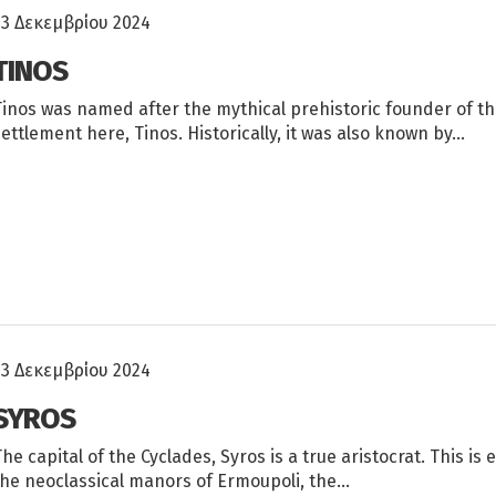
23 Δεκεμβρίου 2024
TINOS
Tinos was named after the mythical prehistoric founder of the
settlement here, Tinos. Historically, it was also known by…
23 Δεκεμβρίου 2024
SYROS
The capital of the Cyclades, Syros is a true aristocrat. This is
the neoclassical manors of Ermoupoli, the…